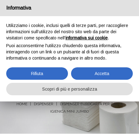
Chi siamo
Contatti
Informativa
0
Utilizziamo i cookie, inclusi quelli di terze parti, per raccogliere
informazioni sull’utilizzo del nostro sito web da parte dei
visitatori come specificato nell'
informativa sui cookie
.
Puoi acconsentirne l'utilizzo chiudendo questa informativa,
interagendo con un link o un pulsante al di fuori di questa
informativa o continuando a navigare in altro modo.
Rifiuta
Accetta
Dispenser EUROCARTA per
carta igienica MINI JUMBO
Scopri di più e personalizza
HOME
DISPENSER
DISPENSER EUROCARTA PER CARTA
IGIENICA MINI JUMBO