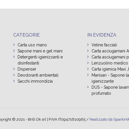
CATEGORIE
IN EVIDENZA
Carta uso mano
Veline facciali
Sapone mani e gel mani
Carta asciugamani 
Detergenti-igienizzanti e
Carta asciugamani pi
disinfestanti
Lenzuolino medico
Dispenser
Carta igienica Maxi
Deodoranti ambientali
Manisan - Sapone l
Sacchi immondizia
igienizzante
DUS - Sapone lavam
profumato
yright © 2021 - Brill Ok srl | P.IVA IT09471610965 /
Realizzato da Sparkin