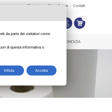
Chi siamo
Shop Online
Contatti
0
 web da parte dei visitatori come
ODORANTI AMBIENTALI
SACCHI IMMONDIZIA
uori di questa informativa o
a "Z"
Rifiuta
Accetta