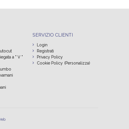
SERVIZIO CLIENTI
Login
Autocut
Registrati
egata a " V "
Privacy Policy
Cookie Policy
(Personalizza)
 Jumbo
avamani
ani
Web