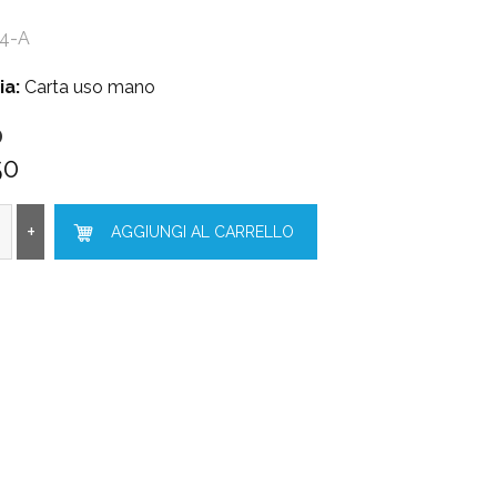
14-A
ia:
Carta uso mano
O
50