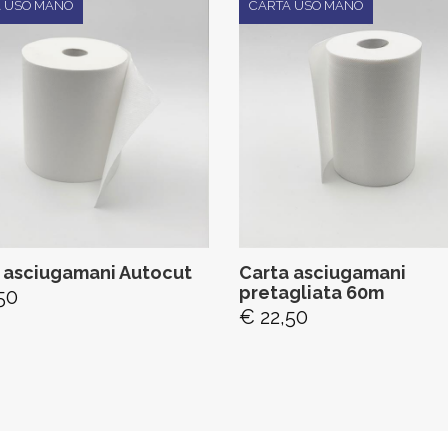
 USO MANO
CARTA USO MANO
 asciugamani Autocut
Carta asciugamani
pretagliata 60m
50
€ 22,50