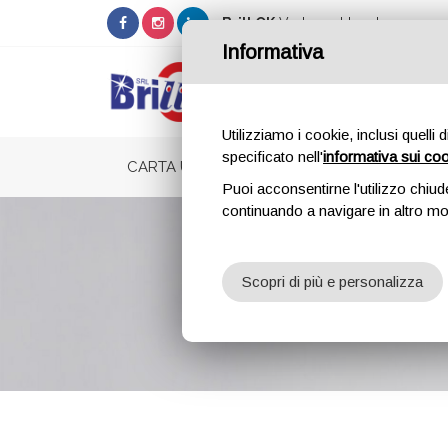
Brill OK
Vedano al Lambro
Informativa
Utilizziamo i cookie, inclusi quelli 
specificato nell'
informativa sui co
CARTA USO MANO
SAPONE MANI E GEL MAN
Puoi acconsentirne l'utilizzo chiud
continuando a navigare in altro m
Cart
Scopri di più e personalizza