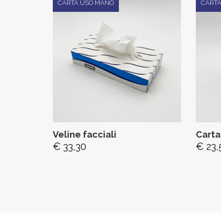
CARTA USO MANO
CARTA
Veline facciali
Carta
€ 33,30
€ 23,