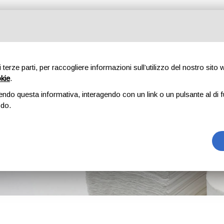
di terze parti, per raccogliere informazioni sull’utilizzo del nostro sito
okie
.
I
DETERGENTI-IGIENIZZANTI E DISINFESTANTI
DISPENSER
DE
endo questa informativa, interagendo con un link o un pulsante al di f
odo.
a asciugamani intercalata 
HOME
CARTA USO MANO
CARTA ASCIUGAMANI INTERCALATA A "Z"